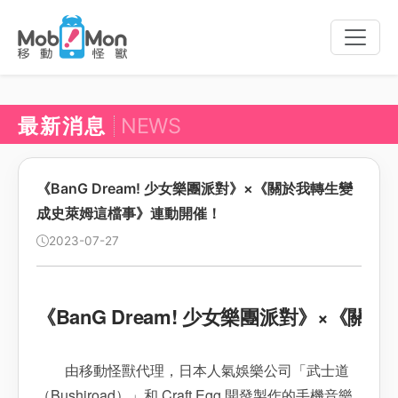
Toggle
naviga
最新消息
NEWS
《BanG Dream! 少女樂團派對》×《關於我轉生變
成史萊姆這檔事》連動開催！
2023-07-27
《BanG Dream! 少女樂團派對》×
由移動怪獸代理，日本人氣娛樂公司「武士道
（Bushiroad）」和 Craft Egg 開發製作的手機音樂