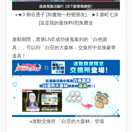
※★3 桐谷透子 [和魔物一秒變朋友]、★3 廣町七深
[這是我的最辣料理]免費送
連動期間，透過LIVE成功後蒐集到的「白色面
具」，可以到「白堊的大森林」交換所中兌換豪華
道具！
※連動交換所 「白堊的大森林」登場