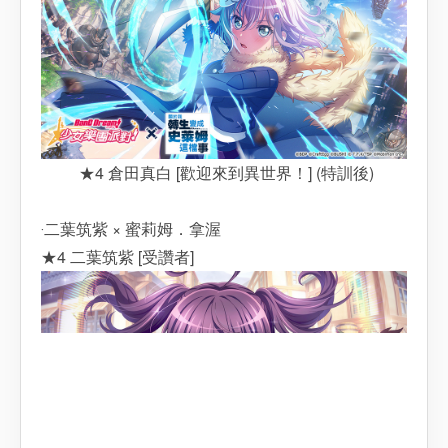
★4 倉田真白 [歡迎來到異世界！] (特訓後)
‧二葉筑紫 × 蜜莉姆．拿渥
★4 二葉筑紫 [受讚者]