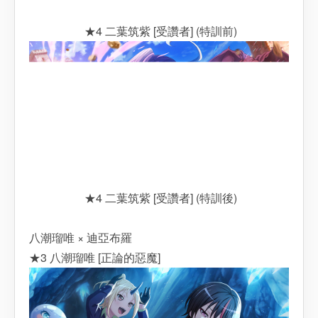
★4 二葉筑紫 [受讚者] (特訓前)
★4 二葉筑紫 [受讚者] (特訓後)
八潮瑠唯 × 迪亞布羅
★3 八潮瑠唯 [正論的惡魔]