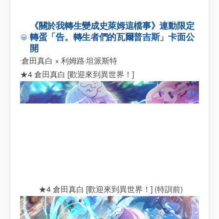
《關於我轉生變成史萊姆這檔事》連動限定
轉蛋「告。轉生者們的瓦爾普吉斯」卡面公
開
‧倉田真白 × 利姆路‧坦派斯特
★4 倉田真白 [歡迎來到異世界！]
★4 倉田真白 [歡迎來到異世界！] (特訓前)