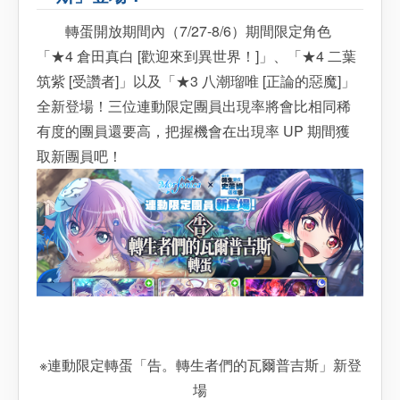
轉蛋開放期間內（7/27-8/6）期間限定角色
「★4 倉田真白 [歡迎來到異世界！]」、「★4 二葉
筑紫 [受讚者]」以及「★3 八潮瑠唯 [正論的惡魔]」
全新登場！三位連動限定團員出現率將會比相同稀
有度的團員還要高，把握機會在出現率 UP 期間獲
取新團員吧！
※連動限定轉蛋「告。轉生者們的瓦爾普吉斯」新登
場