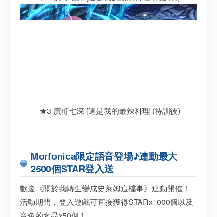
★3 廣町七深 [這是我的最辣料理 (特訓後)
Morfonica限定語音登場♪連動最大
2500個STAR登入送
歡慶《關於我轉生變成史萊姆這檔事》連動開催！
活動期間，登入遊戲可直接獲得STARx1000個以及
音色的水晶x50個！