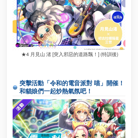
★4 月見山 渚 [突入邪惡的道路飄！] (特訓後)
突擊活動「令和的電音派對 喵」開催！
和貓娘們一起炒熱氣氛吧！