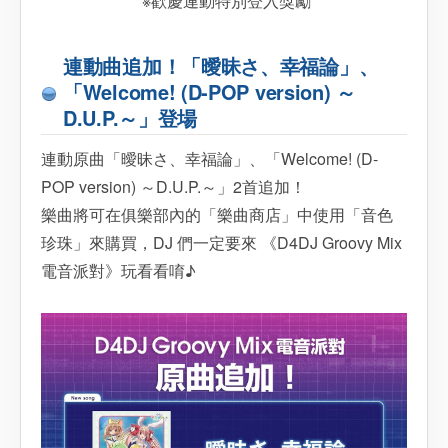
※歡慶連動特別登入獎勵
連動曲追加！「曖昧さ、幸福論」、
「Welcome! (D-POP version) ～
D.U.P.～」登場
連動原曲「曖昧さ、幸福論」、「Welcome! (D-
POP version) ～D.U.P.～」2首追加！
樂曲將可在俱樂部內的「樂曲商店」中使用「音色
珍珠」來購買，DJ 們一定要來 《D4DJ Groovy Mix
電音派對》玩看看唷♪