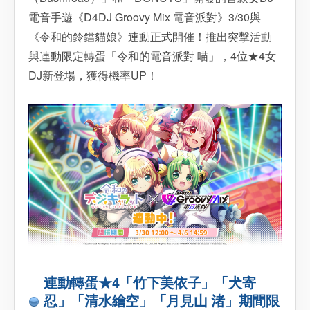
電音手遊《D4DJ Groovy Mix 電音派對》3/30與
《令和的鈴鐺貓娘》連動正式開催！推出突擊活動
與連動限定轉蛋「令和的電音派對 喵」，4位★4女
DJ新登場，獲得機率UP！
連動轉蛋★4「竹下美依子」「犬寄
忍」「清水繪空」「月見山 渚」期間限