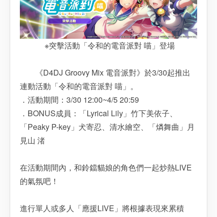
※突擊活動「令和的電音派對 喵」登場
《D4DJ Groovy Mix 電音派對》於3/30起推出
連動活動「令和的電音派對 喵」。
．活動期間：3/30 12:00~4/5 20:59
．BONUS成員：「Lyrical Lily」竹下美依子、
「Peaky P-key」犬寄忍、清水繪空、「燐舞曲」月
見山 渚
在活動期間內，和鈴鐺貓娘的角色們一起炒熱LIVE
的氣氛吧！
進行單人或多人「應援LIVE」將根據表現來累積