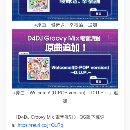
※原曲「曖昧さ、幸福論」追加
※原曲「Welcome! (D-POP version) ～D.U.P.～」追
加
《D4DJ Groovy Mix 電音派對》iOS版下載連
結:
https://reurl.cc/j1QLRq