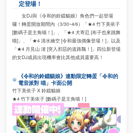
定登場！
女DJ與《令和的鈴鐺貓娘》角色們一起登場
囉！轉蛋開放期間內（3/30~4/6）「★4 竹下美依子
[數碼子是主角喵！]」、「★4 犬寄忍 [布子也來跳舞
喵]」、「★4 清水繪空 [令和最強偶像登場！]」以及
「★4 月見山 渚 [突入邪惡的道路飄！]」四位新登場
的女DJ成員出現機率會比其他成員還要高！
《令和的鈴鐺貓娘》連動限定轉蛋「令和的
電音派對 喵」卡面公開
竹下美依子 X 鈴鐺貓娘
★4 竹下美依子 [數碼子是主角喵！]