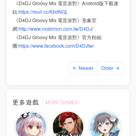
《D4DJ Groovy Mix 電音派對》Android版下載連
結:
https://reurl.cc/KbdNQj
《D4DJ Groovy Mix 電音派對》形象官
網:
http://www.mobimon.com.tw/D4DJ/
《D4DJ Groovy Mix 電音派對》官方粉絲
團:
https://www.facebook.com/D4DJtw/
← Newer
Older →
更多遊戲
MORE GAMES