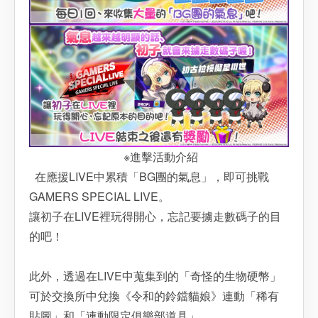
※進擊活動介紹
在應援LIVE中累積「BG團的氣息」，即可挑戰
GAMERS SPECIAL LIVE。
讓初子在LIVE裡玩得開心，忘記要擄走數碼子的目
的吧！
此外，透過在LIVE中蒐集到的「奇怪的生物硬幣」
可於交換所中兌換《令和的鈴鐺貓娘》連動「稀有
貼圖」和「連動限定俱樂部道具」。