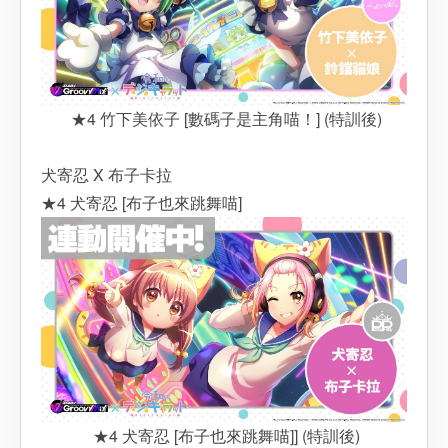
★4 竹下美依子 [數碼子是主角喵！] (特訓後)
犬寄忍 X 布子卡拉
★4 犬寄忍 [布子也來跳舞喵]
★4 犬寄忍 [布子也來跳舞喵]] (特訓後)