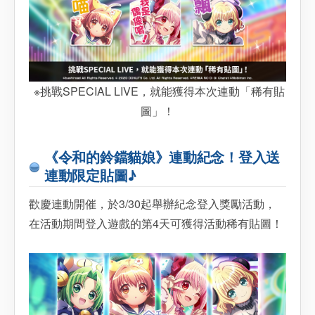
※挑戰SPECIAL LIVE，就能獲得本次連動「稀有貼
圖」！
《令和的鈴鐺貓娘》連動紀念！登入送
連動限定貼圖♪
歡慶連動開催，於3/30起舉辦紀念登入獎勵活動，
在活動期間登入遊戲的第4天可獲得活動稀有貼圖！