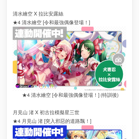
清水繪空 X 拉比安露絲
★4 清水繪空 [令和最強偶像登場！]
★4 清水繪空 [令和最強偶像登場！] (特訓後)
月見山 渚 X 初古拉模擬星三世
★4 月見山 渚 [突入邪惡的道路飄！]