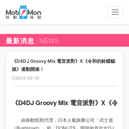
Toggle
naviga
最新消息
NEWS
《D4DJ Groovy Mix 電音派對》X《令和的鈴鐺貓
娘》連動開催！
2023-03-30
《D4DJ Groovy Mix 電音派對》X
由移動怪獸代理，日本人氣娛樂公司「武士道
（Bushiroad）」和「DONUTS」開發的首款女DJ